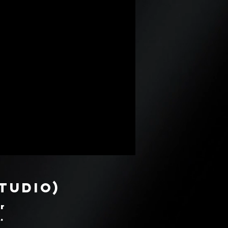
tudio)
ur
.