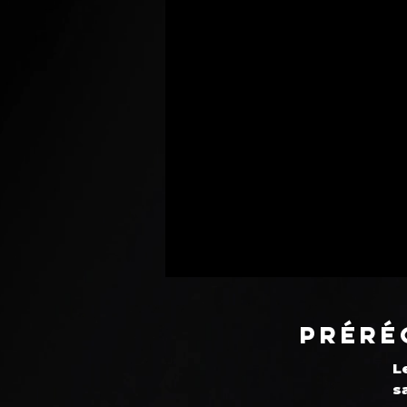
Préré
L
s